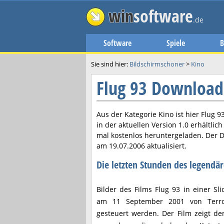
win
software
.de
Software
Spiele
B
Sie sind hier:
Bildschirmschoner
>
Kino
Flug 93 Download
Aus der Kategorie Kino ist hier
Flug 9
in der aktuellen Version
1.0
erhältlic
mal kostenlos heruntergeladen. Der 
am
19.07.2006
aktualisiert.
Die letzten Stunden des legendär
Bilder des Films Flug 93 in einer Sli
am 11 September 2001 von Terro
gesteuert werden. Der Film zeigt de