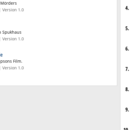
s Mörders
4.
| Version 1.0
5.
in Spukhaus
| Version 1.0
6.
ie
psons Film.
| Version 1.0
7.
8.
9.
10.