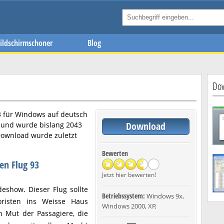
ildschirmschoner
Blog
Dow
3
für Windows auf deutsch
Download
h und wurde bislang 2043
Download wurde zuletzt
Bewerten
en Flug 93
Jetzt hier bewerten!
deshow. Dieser Flug sollte
Betriebssystem:
Windows 9x,
risten ins Weisse Haus
Windows 2000, XP,
n Mut der Passagiere, die