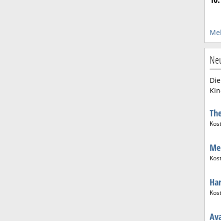
Meh
Ne
Die
Kin
The
Kos
Men
Kos
Har
Kos
Ava