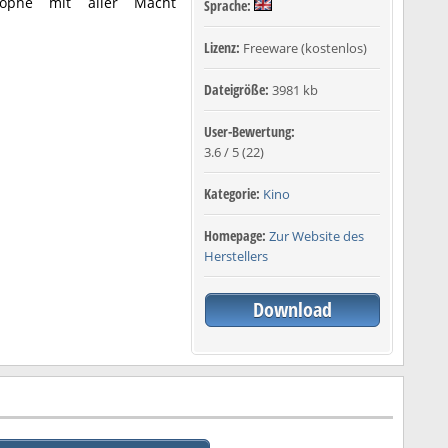
rophe mit aller Macht
Sprache:
Lizenz:
Freeware (kostenlos)
Dateigröße:
3981 kb
User-Bewertung:
3.6
/
5
(
22
)
Kategorie:
Kino
Homepage:
Zur Website des
Herstellers
Download