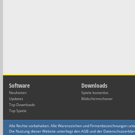
Software
Downloads
Neuheiten
Spiele kostenlos
Updates
Bildschirmschoner
Top Downloads
Top Spiele
Alle Rechte vorbehalten. Alle Warenzeichen und Firmenbezeichnungen unte
Die Nutzung dieser Website unterliegt den AGB und der Datenschutzerklärun