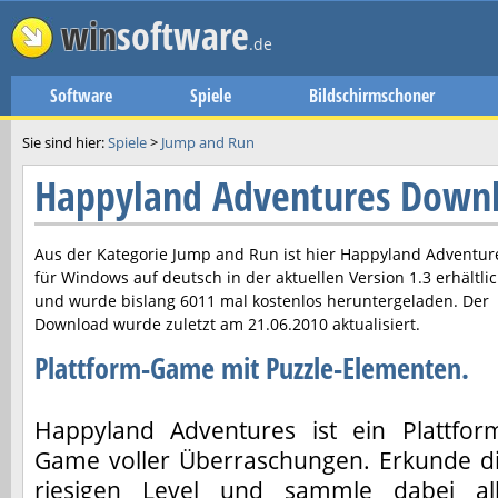
win
software
.de
Software
Spiele
Bildschirmschoner
Sie sind hier:
Spiele
>
Jump and Run
Happyland Adventures Down
Aus der Kategorie Jump and Run ist hier
Happyland Adventur
für Windows auf deutsch in der aktuellen Version
1.3
erhältli
und wurde bislang 6011 mal kostenlos heruntergeladen. Der
Download wurde zuletzt am
21.06.2010
aktualisiert.
Plattform-Game mit Puzzle-Elementen.
Happyland Adventures ist ein Plattfor
Game voller Überraschungen. Erkunde d
riesigen Level und sammle dabei al