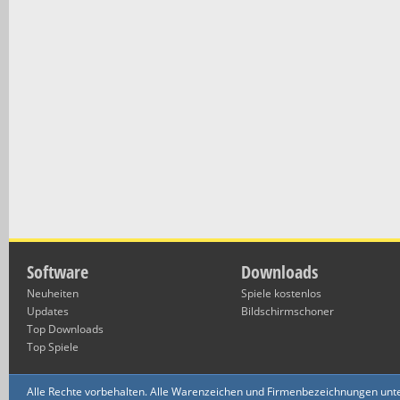
Software
Downloads
Neuheiten
Spiele kostenlos
Updates
Bildschirmschoner
Top Downloads
Top Spiele
Alle Rechte vorbehalten. Alle Warenzeichen und Firmenbezeichnungen unte