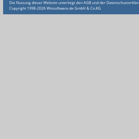
Die Nutzung dieser Website unterliegt den AGB und der Datenschutzerklärun
Copyright 1998-2026 Winsoftware.de GmbH & Co.KG