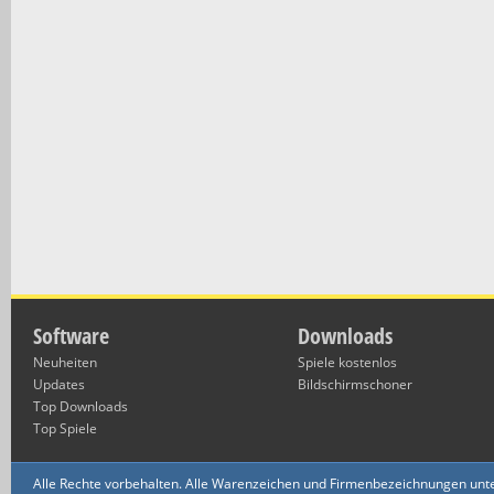
Software
Downloads
Neuheiten
Spiele kostenlos
Updates
Bildschirmschoner
Top Downloads
Top Spiele
Alle Rechte vorbehalten. Alle Warenzeichen und Firmenbezeichnungen unte