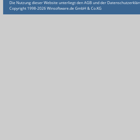
Die Nutzung dieser Website unterliegt den AGB und der Datenschutzerklärun
Copyright 1998-2026 Winsoftware.de GmbH & Co.KG