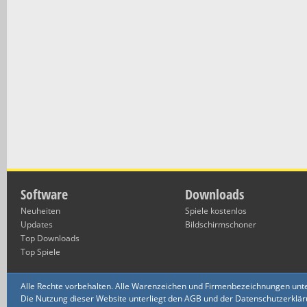
Software
Downloads
Neuheiten
Spiele kostenlos
Updates
Bildschirmschoner
Top Downloads
Top Spiele
Alle Rechte vorbehalten. Alle Warenzeichen und Firmenbezeichnungen unte
Die Nutzung dieser Website unterliegt den AGB und der Datenschutzerklärun