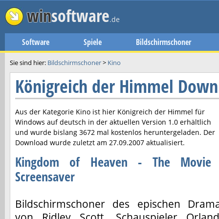
win
software
.de
Software
Spiele
Bildschirmschoner
Sie sind hier:
Bildschirmschoner
>
Kino
Königreich der Himmel Down
Aus der Kategorie Kino ist hier
Königreich der Himmel
für
Windows auf deutsch in der aktuellen Version
1.0
erhältlich
und wurde bislang 3672 mal kostenlos heruntergeladen. Der
Download wurde zuletzt am
27.09.2007
aktualisiert.
Kingdom of Heaven - The Movie
Screensaver
Bildschirmschoner des epischen Dram
von Ridley Scott. Schauspieler Orlan