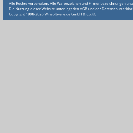
Alle Rechte vorbehalten. Alle Warenzeichen und Firmenbezeichnungen unte
Die Nutzung dieser Website unterliegt den AGB und der Datenschutzerklärun
Copyright 1998-2026 Winsoftware.de GmbH & Co.KG