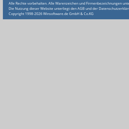
Alle Rechte vorbehalten. Alle Warenzeichen und Firmenbezeichnungen unte
Die Nutzung dieser Website unterliegt den AGB und der Datenschutzerklärun
Copyright 1998-2026 Winsoftware.de GmbH & Co.KG