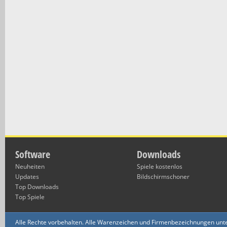
Software
Downloads
Neuheiten
Spiele kostenlos
Updates
Bildschirmschoner
Top Downloads
Top Spiele
Alle Rechte vorbehalten. Alle Warenzeichen und Firmenbezeichnungen unte