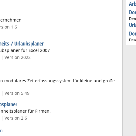
Arb
Do
De
nternehmen
Url
sion 1.6
Do
De
eits-/ Urlaubsplaner
ubsplaner für Excel 2007
 | Version 2022
in modulares Zeiterfassungssystem für kleine und große
| Version 5.49
bsplaner
nheitsplaner für Firmen.
| Version 2.6
en