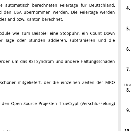
ie automatisch berechneten Feiertage für Deutschland,
4.
und den USA übernommen werden. Die Feiertage werden
esland bzw. Kanton berechnet.
5.
odule wie zum Beispiel eine Stoppuhr, ein Count Down
er Tage oder Stunden addieren, subtrahieren und die
6.
werden um das RSI-Syndrom und andere Haltungsschäden
7.
choner mitgeliefert, der die einzelnen Zeiten der MRO
Url
8.
on den Open-Source Projekten TrueCrypt (Verschlüsselung)
9.
10.