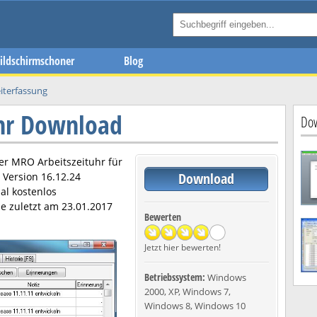
ildschirmschoner
Blog
iterfassung
hr Download
Dow
ier
MRO Arbeitszeituhr
für
Download
n Version
16.12.24
al kostenlos
e zuletzt am
23.01.2017
Bewerten
Jetzt hier bewerten!
Betriebssystem:
Windows
2000, XP, Windows 7,
Windows 8, Windows 10