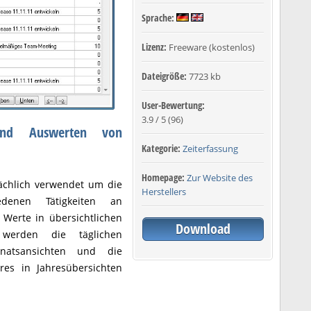
Sprache:
Lizenz:
Freeware (kostenlos)
Dateigröße:
7723 kb
User-Bewertung:
3.9
/
5
(
96
)
nd Auswerten von
Kategorie:
Zeiterfassung
Homepage:
Zur Website des
ächlich verwendet um die
Herstellers
edenen Tätigkeiten an
 Werte in übersichtlichen
Download
 werden die täglichen
Monatsansichten und die
res in Jahresübersichten