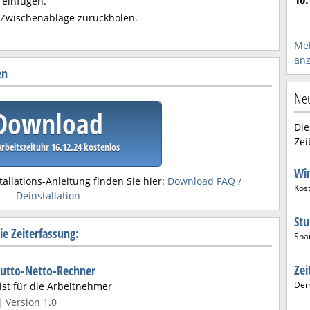
 einfügen.
r Zwischenablage zurückholen.
Meh
anz
en
Neu
Download
Die
Zei
beitszeituhr 16.12.24 kostenlos
Wi
tallations-Anleitung finden Sie hier:
Download FAQ /
Kos
Deinstallation
St
e Zeiterfassung:
Sha
Zei
rutto-Netto-Rechner
De
st für die Arbeitnehmer
| Version 1.0