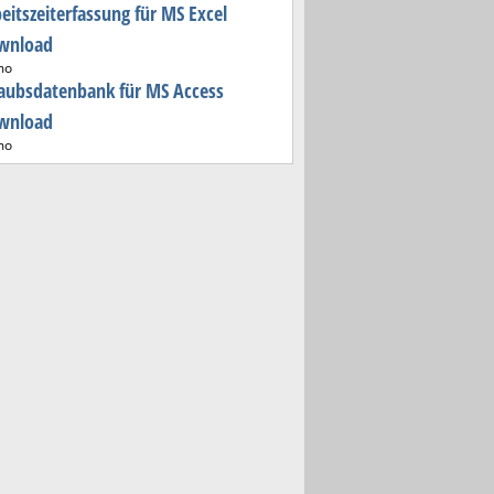
eitszeiterfassung für MS Excel
wnload
mo
aubsdatenbank für MS Access
wnload
mo