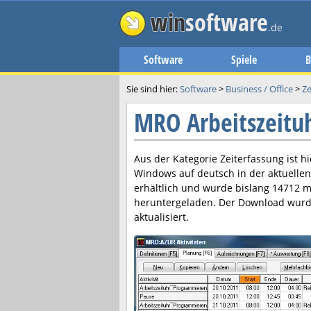
win
software
.de
Software
Spiele
B
Sie sind hier:
Software
>
Business / Office
>
Ze
MRO Arbeitszeitu
Aus der Kategorie Zeiterfassung ist h
Windows auf deutsch in der aktuelle
erhältlich und wurde bislang 14712 m
heruntergeladen. Der Download wurd
aktualisiert.