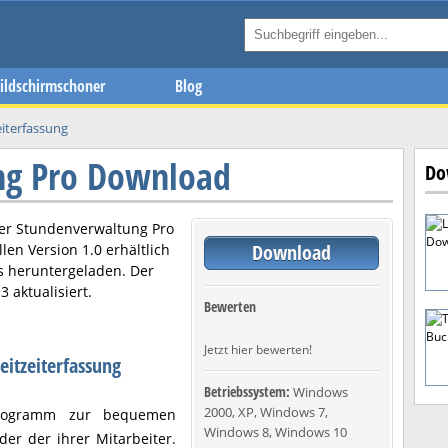
ildschirmschoner
Blog
eiterfassung
ng Pro Download
Do
ier
Stundenverwaltung Pro
Download
llen Version
1.0
erhältlich
s heruntergeladen. Der
13
aktualisiert.
Bewerten
Jetzt hier bewerten!
eitzeiterfassung
Betriebssystem:
Windows
2000, XP, Windows 7,
Programm zur bequemen
Windows 8, Windows 10
er der ihrer Mitarbeiter.