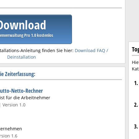
Download
enverwaltung Pro 1.0 kostenlos
To
tallations-Anleitung finden Sie hier:
Download FAQ /
Deinstallation
Hie
Kat
e Zeiterfassung:
1.
rutto-Netto-Rechner
st für die Arbeitnehmer
2.
| Version 1.0
3.
nternehmen
sion 1.6