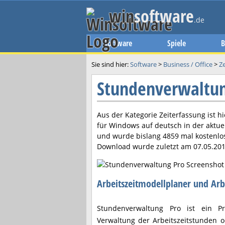
win
software
.de
Software
Spiele
B
Sie sind hier:
Software
>
Business / Office
>
Z
Stundenverwaltu
Aus der Kategorie Zeiterfassung ist h
für Windows auf deutsch in der aktue
und wurde bislang 4859 mal kostenlo
Download wurde zuletzt am
07.05.20
Arbeitszeitmodellplaner und Arb
Stundenverwaltung Pro ist ein 
Verwaltung der Arbeitszeitstunden od