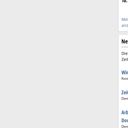
10.
Meh
anz
Ne
Die
Zei
Wi
Kos
Zei
De
Arb
Do
De