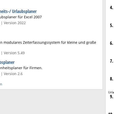
4.
eits-/ Urlaubsplaner
ubsplaner für Excel 2007
 | Version 2022
5.
in modulares Zeiterfassungssystem für kleine und große
6.
| Version 5.49
7.
bsplaner
nheitsplaner für Firmen.
| Version 2.6
8.
en
Url
9.