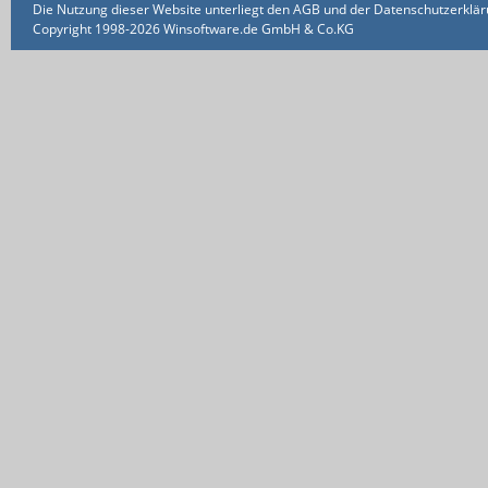
Die Nutzung dieser Website unterliegt den AGB und der Datenschutzerklärun
Copyright 1998-2026 Winsoftware.de GmbH & Co.KG