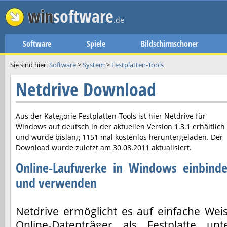
win
software
.de
Software
Spiele
Bildschirmschoner
Sie sind hier:
Software
>
System
>
Festplatten-Tools
Netdrive Download
Aus der Kategorie Festplatten-Tools ist hier
Netdrive
für
Windows auf deutsch in der aktuellen Version
1.3.1
erhältlich
und wurde bislang 1151 mal kostenlos heruntergeladen. Der
Download wurde zuletzt am
30.08.2011
aktualisiert.
Online-Laufwerke in Windows einbind
und verwenden
Netdrive ermöglicht es auf einfache Wei
Online-Datenträger als Festplatte unt