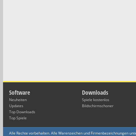
Software
Downloads
Neuheiten
Spiele kostenlos
Updates
Bildschirmschoner
Top Downloads
Top Spiele
Alle Rechte vorbehalten. Alle Warenzeichen und Firmenbezeichnungen unte