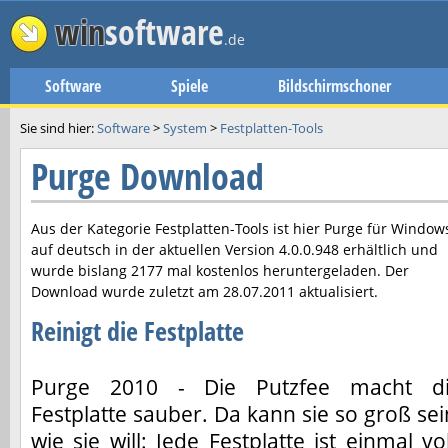
win
software
.de
Software
Spiele
Bildschirmschoner
Sie sind hier:
Software
>
System
>
Festplatten-Tools
Purge Download
Aus der Kategorie Festplatten-Tools ist hier
Purge
für Window
auf deutsch in der aktuellen Version
4.0.0.948
erhältlich und
wurde bislang 2177 mal kostenlos heruntergeladen. Der
Download wurde zuletzt am
28.07.2011
aktualisiert.
Reinigt die Festplatte
Purge 2010 - Die Putzfee macht d
Festplatte sauber. Da kann sie so groß sei
wie sie will: Jede Festplatte ist einmal vol