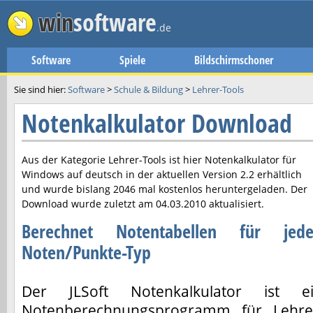
win
software
.de
Software
Spiele
Bildschirmschoner
Sie sind hier:
Software
>
Schule & Bildung
>
Lehrer-Tools
Notenkalkulator Download
Aus der Kategorie Lehrer-Tools ist hier
Notenkalkulator
für
Windows auf deutsch in der aktuellen Version
2.2
erhältlich
und wurde bislang 2046 mal kostenlos heruntergeladen. Der
Download wurde zuletzt am
04.03.2010
aktualisiert.
Berechnet Notentabellen für jed
Noten/Punkte-Typ
Der JLSoft Notenkalkulator ist e
Notenberechnungsprogramm für Lehre