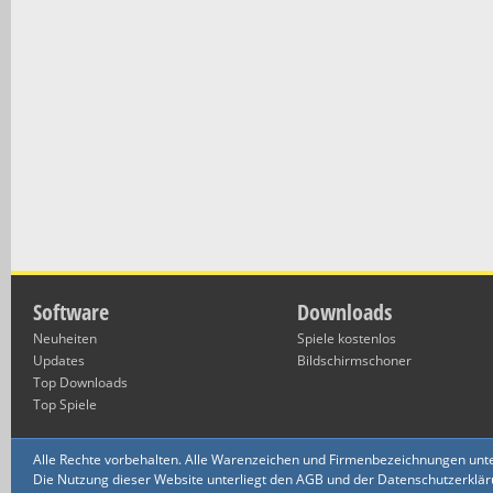
Software
Downloads
Neuheiten
Spiele kostenlos
Updates
Bildschirmschoner
Top Downloads
Top Spiele
Alle Rechte vorbehalten. Alle Warenzeichen und Firmenbezeichnungen unte
Die Nutzung dieser Website unterliegt den AGB und der Datenschutzerklärun