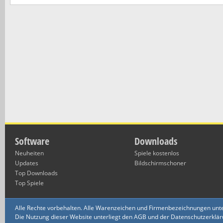
Software
Downloads
Neuheiten
Spiele kostenlos
Updates
Bildschirmschoner
Top Downloads
Top Spiele
Alle Rechte vorbehalten. Alle Warenzeichen und Firmenbezeichnungen unte
Die Nutzung dieser Website unterliegt den AGB und der Datenschutzerklärun