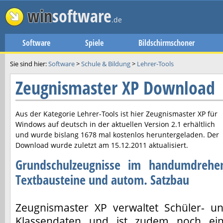
win
software
.de
Software
Spiele
Bildschirmschoner
Sie sind hier:
Software
>
Schule & Bildung
>
Lehrer-Tools
Zeugnismaster XP Download
Aus der Kategorie Lehrer-Tools ist hier
Zeugnismaster XP
für
Windows auf deutsch in der aktuellen Version
2.1
erhältlich
und wurde bislang 1678 mal kostenlos heruntergeladen. Der
Download wurde zuletzt am
15.12.2011
aktualisiert.
Grundschulzeugnisse im handumdrehe
Textbausteine und autom. Satzbau
Zeugnismaster XP verwaltet Schüler- u
Klassendaten und ist zudem noch ei