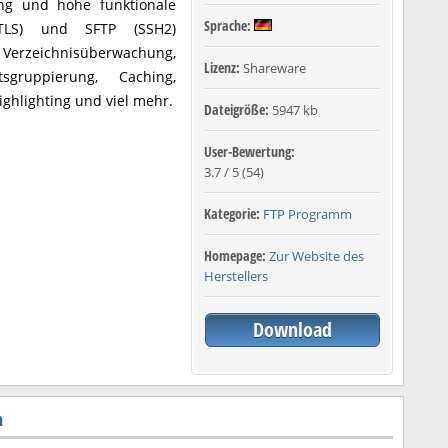
ng und hohe funktionale
Sprache:
L/TLS) und SFTP (SSH2)
Verzeichnisüberwachung,
Lizenz:
Shareware
tsgruppierung, Caching,
ighlighting und viel mehr.
Dateigröße:
5947 kb
User-Bewertung:
3.7
/
5
(
54
)
Kategorie:
FTP Programm
Homepage:
Zur Website des
Herstellers
Download
n