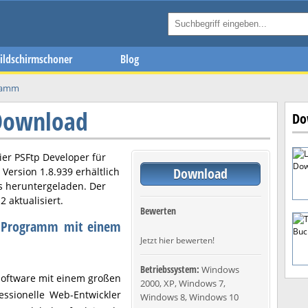
ildschirmschoner
Blog
ramm
 Download
Do
ier
PSFtp Developer
für
Download
n Version
1.8.939
erhältlich
s heruntergeladen. Der
12
aktualisiert.
Bewerten
TP Programm mit einem
Jetzt hier bewerten!
Betriebssystem:
Windows
Software mit einem großen
2000, XP, Windows 7,
essionelle Web-Entwickler
Windows 8, Windows 10