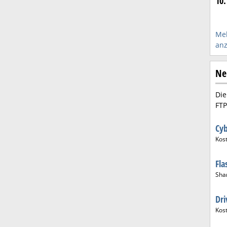
10.
Me
anz
Ne
Die
FTP
Cy
Kos
Fl
Sha
Dr
Kos