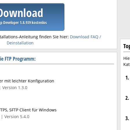
Download
p Developer 1.8.939 kostenlos
tallations-Anleitung finden Sie hier:
Download FAQ /
Deinstallation
To
rie FTP Programm:
Hie
Kat
1.
r mit leichter Konfiguration
 Version 1.3.0
2.
 FTPS, SFTP Client für Windows
| Version 5.4.0
3.