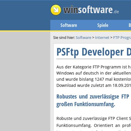
win
software
.de
Software
Spiele
B
Sie sind hier:
Software
>
Internet
>
FTP Prog
PSFtp Developer
Aus der Kategorie FTP Programm ist h
Windows auf deutsch in der aktuelle
und wurde bislang 1247 mal kostenlo
Download wurde zuletzt am
18.09.20
Robustes und zuverlässigse F
großen Funktionsumfang.
Robuste und zuverlässige FTP Client 
Funktionsumfang. Orientiert an prof