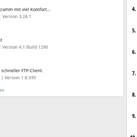
4.
ramm mit viel Komfort...
 Version 3.24.1
5.
nt
| Version 4.1 Build 1290
6.
schneller FTP-Client.
7.
| Version 1.8.939
en
8.
9.