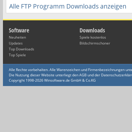
Alle FTP Programm Downloads anzeigen
Software
Downloads
Neuheiten
Spiele kostenlos
Updates
Bildschirmschoner
Top Downloads
Top Spiele
Alle Rechte vorbehalten. Alle Warenzeichen und Firmenbezeichnungen unte
Die Nutzung dieser Website unterliegt den AGB und der Datenschutzerklärun
Copyright 1998-2026 Winsoftware.de GmbH & Co.KG