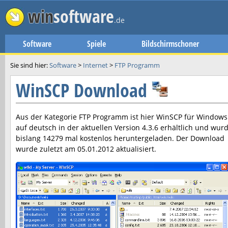
win
software
.de
Software
Spiele
Bildschirmschoner
Sie sind hier:
Software
>
Internet
>
FTP Programm
WinSCP Download
Aus der Kategorie FTP Programm ist hier
WinSCP
für Windows
auf deutsch in der aktuellen Version
4.3.6
erhältlich und wur
bislang 14279 mal kostenlos heruntergeladen. Der Download
wurde zuletzt am
05.01.2012
aktualisiert.