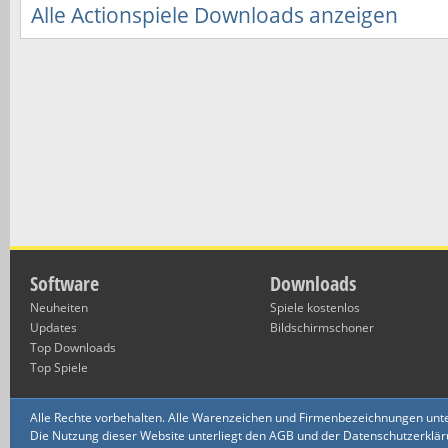
Alle Actionspiele Downloads anzeigen
Software
Downloads
Neuheiten
Spiele kostenlos
Updates
Bildschirmschoner
Top Downloads
Top Spiele
Alle Rechte vorbehalten. Alle Warenzeichen und Firmenbezeichnungen unte
Die Nutzung dieser Website unterliegt den AGB und der Datenschutzerklärun