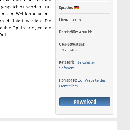
gespeichert werden. Für
Sprache:
ann ein Webformular mit
Lizenz:
Demo
ern definiert werden. Die
uble-Opt-In erfolgen, die
Dateigröße:
4200 kb
Out.
User-Bewertung:
3.1
/
5
(
40
)
Kategorie:
Newsletter
Software
Homepage:
Zur Website des
Herstellers
Download