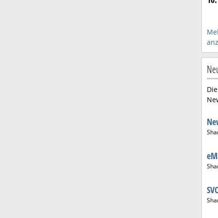
Meh
anz
Neu
Die
New
Ne
Sha
eM
Sha
SV
Sha