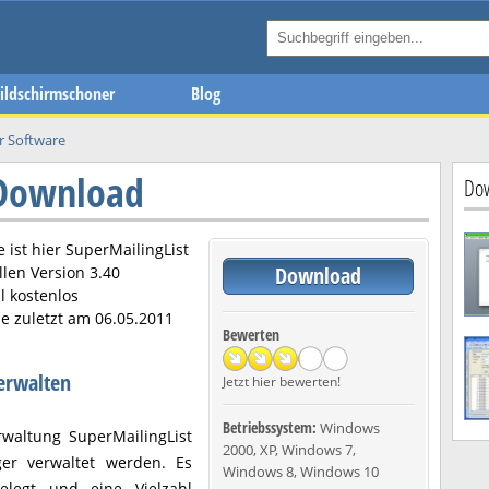
ildschirmschoner
Blog
r Software
 Download
Dow
 ist hier
SuperMailingList
Download
llen Version
3.40
l kostenlos
e zuletzt am
06.05.2011
Bewerten
erwalten
Jetzt hier bewerten!
Betriebssystem:
Windows
rwaltung SuperMailingList
2000, XP, Windows 7,
er verwaltet werden. Es
Windows 8, Windows 10
elegt und eine Vielzahl