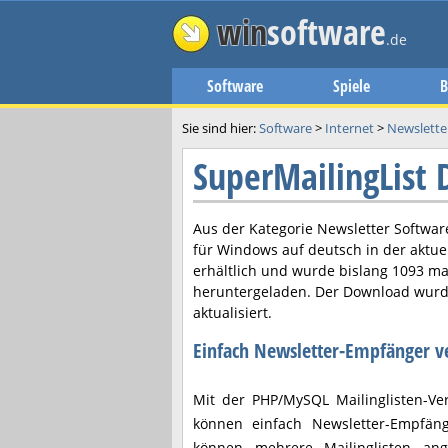
win
software
.de
Software
Spiele
B
Sie sind hier:
Software
>
Internet
>
Newslette
SuperMailingList
Aus der Kategorie Newsletter Software
für Windows auf deutsch in der aktue
erhältlich und wurde bislang 1093 ma
heruntergeladen. Der Download wurd
aktualisiert.
Einfach Newsletter-Empfänger v
Mit der PHP/MySQL Mailinglisten-Ve
können einfach Newsletter-Empfäng
können mehrere Mailinglisten ang