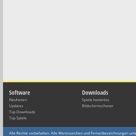
Software
Downloads
Neuheiten
Spiele kostenlos
Updates
Bildschirmschoner
Top Downloads
Top Spiele
Alle Rechte vorbehalten. Alle Warenzeichen und Firmenbezeichnungen unte