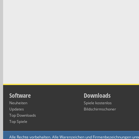
Software
Downloads
Neuheiten
Spiele kostenlos
Updates
Bildschirmschoner
Top Downloads
Top Spiele
Alle Rechte vorbehalten. Alle Warenzeichen und Firmenbezeichnungen unte