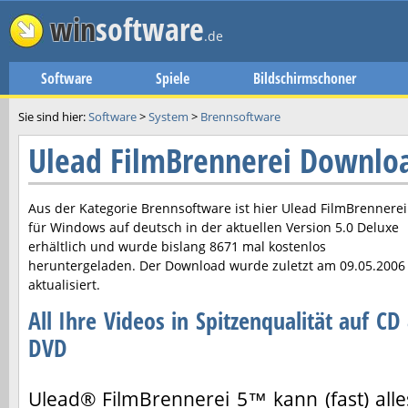
win
software
.de
Software
Spiele
Bildschirmschoner
Sie sind hier:
Software
>
System
>
Brennsoftware
Ulead FilmBrennerei Downlo
Aus der Kategorie Brennsoftware ist hier
Ulead FilmBrennerei
für Windows auf deutsch in der aktuellen Version
5.0 Deluxe
erhältlich und wurde bislang 8671 mal kostenlos
heruntergeladen. Der Download wurde zuletzt am
09.05.2006
aktualisiert.
All Ihre Videos in Spitzenqualität auf CD
DVD
Ulead® FilmBrennerei 5™ kann (fast) alle