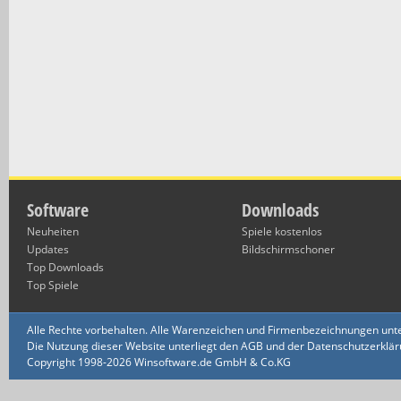
Software
Downloads
Neuheiten
Spiele kostenlos
Updates
Bildschirmschoner
Top Downloads
Top Spiele
Alle Rechte vorbehalten. Alle Warenzeichen und Firmenbezeichnungen unte
Die Nutzung dieser Website unterliegt den AGB und der Datenschutzerklärun
Copyright 1998-2026 Winsoftware.de GmbH & Co.KG