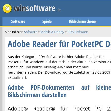
win
software
.de
Software
Spiele
Bildschirmschoner
Sie sind hier:
Software
>
Mobile & Handy
>
PDA-Software
Adobe Reader für PocketPC 
Aus der Kategorie PDA-Software ist hier
Adobe Reader für
PocketPC
für Windows auf deutsch in der aktuellen Version
2.
erhältlich und wurde bislang 4467 mal kostenlos
heruntergeladen. Der Download wurde zuletzt am
28.05.2009
aktualisiert.
Adobe PDF-Dokumenten auf klein
Bildschirmen darstellen
Adobe® Reader® für Pocket PC 2