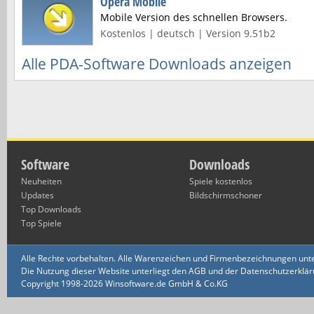
Opera Mobile
Mobile Version des schnellen Browsers.
Kostenlos | deutsch | Version 9.51b2
Alle PDA-Software Downloads anzeigen
Software
Downloads
Neuheiten
Spiele kostenlos
Updates
Bildschirmschoner
Top Downloads
Top Spiele
Alle Rechte vorbehalten. Alle Warenzeichen und Firmenbezeichnungen unte
Die Nutzung dieser Website unterliegt den AGB und der Datenschutzerklärun
Copyright 1998-2026 Winsoftware.de GmbH & Co.KG