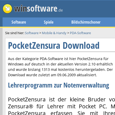
win
software
.de
Software
Spiele
Bildschirmschoner
Sie sind hier:
Software
>
Mobile & Handy
>
PDA-Software
PocketZensura Download
Aus der Kategorie PDA-Software ist hier
PocketZensura
für
Windows auf deutsch in der aktuellen Version
2.10
erhältlich
und wurde bislang 1313 mal kostenlos heruntergeladen. Der
Download wurde zuletzt am
09.06.2009
aktualisiert.
Lehrerprogramm zur Notenverwaltung
PocketZensura ist der kleine Bruder v
Zensura® für Lehrer mit Pocket PC. M
PocketZensura erfassen Sie mit Ihr