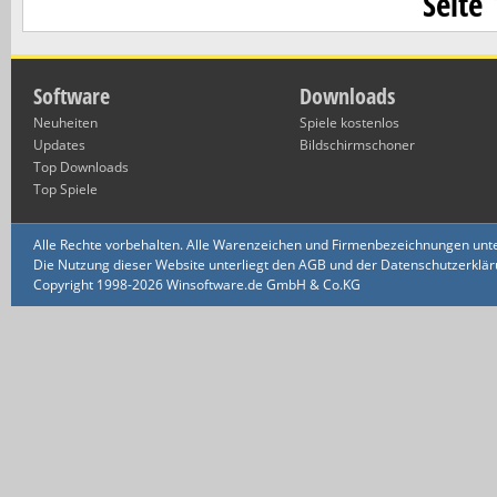
Seite
Software
Downloads
Neuheiten
Spiele kostenlos
Updates
Bildschirmschoner
Top Downloads
Top Spiele
Alle Rechte vorbehalten. Alle Warenzeichen und Firmenbezeichnungen unte
Die Nutzung dieser Website unterliegt den AGB und der Datenschutzerklärun
Copyright 1998-2026 Winsoftware.de GmbH & Co.KG