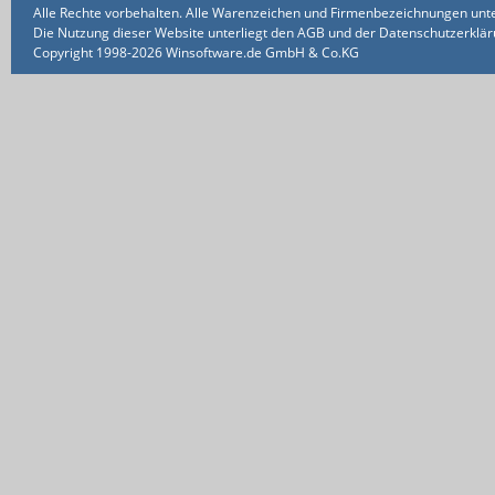
Alle Rechte vorbehalten. Alle Warenzeichen und Firmenbezeichnungen unte
Die Nutzung dieser Website unterliegt den AGB und der Datenschutzerklärun
Copyright 1998-2026 Winsoftware.de GmbH & Co.KG