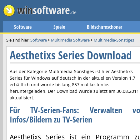
win
software
.de
Software
Spiele
Bildschirmschoner
Sie sind hier:
Software
>
Multimedia Software
>
Multimedia-Sonstiges
Aesthetixs Series Download
Aus der Kategorie Multimedia-Sonstiges ist hier
Aesthetixs
Series
für Windows auf deutsch in der aktuellen Version
1.7
erhältlich und wurde bislang 857 mal kostenlos
heruntergeladen. Der Download wurde zuletzt am
30.08.2011
aktualisiert.
Für TV-Serien-Fans: Verwalten v
Infos/Bildern zu TV-Serien
Aesthetixs Series ist ein Programm z