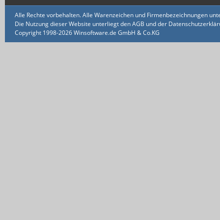
Alle Rechte vorbehalten. Alle Warenzeichen und Firmenbezeichnungen unte
Die Nutzung dieser Website unterliegt den AGB und der Datenschutzerklärun
Copyright 1998-2026 Winsoftware.de GmbH & Co.KG