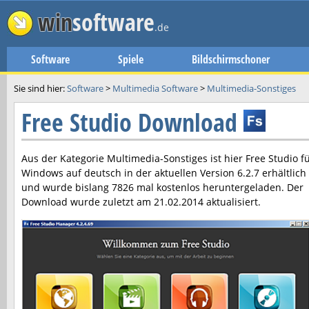
win
software
.de
Software
Spiele
Bildschirmschoner
Sie sind hier:
Software
>
Multimedia Software
>
Multimedia-Sonstiges
Free Studio Download
Aus der Kategorie Multimedia-Sonstiges ist hier
Free Studio
fü
Windows auf deutsch in der aktuellen Version
6.2.7
erhältlich
und wurde bislang 7826 mal kostenlos heruntergeladen. Der
Download wurde zuletzt am
21.02.2014
aktualisiert.