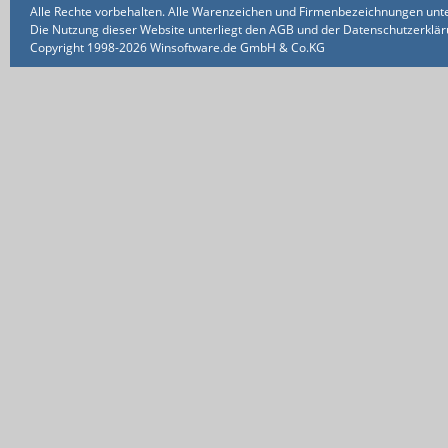
Alle Rechte vorbehalten. Alle Warenzeichen und Firmenbezeichnungen unte
Die Nutzung dieser Website unterliegt den AGB und der Datenschutzerklärun
Copyright 1998-2026 Winsoftware.de GmbH & Co.KG