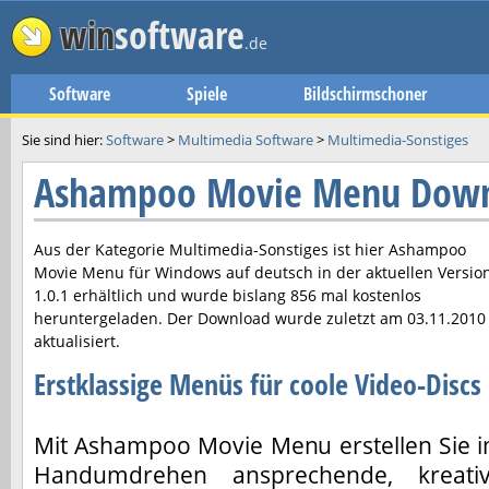
win
software
.de
Software
Spiele
Bildschirmschoner
Sie sind hier:
Software
>
Multimedia Software
>
Multimedia-Sonstiges
Ashampoo Movie Menu Dow
Aus der Kategorie Multimedia-Sonstiges ist hier
Ashampoo
Movie Menu
für Windows auf deutsch in der aktuellen Versio
1.0.1
erhältlich und wurde bislang 856 mal kostenlos
heruntergeladen. Der Download wurde zuletzt am
03.11.2010
aktualisiert.
Erstklassige Menüs für coole Video-Discs
Mit Ashampoo Movie Menu erstellen Sie 
Handumdrehen ansprechende, kreati