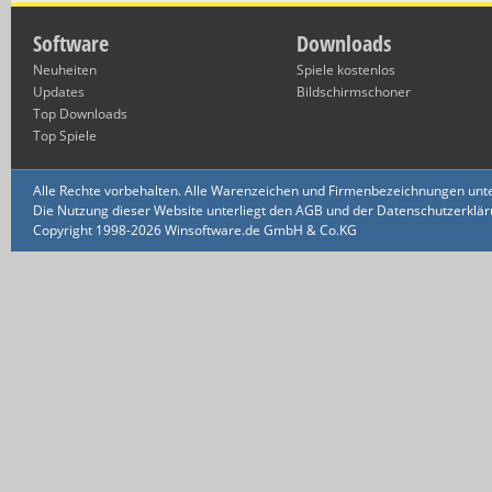
Software
Downloads
Neuheiten
Spiele kostenlos
Updates
Bildschirmschoner
Top Downloads
Top Spiele
Alle Rechte vorbehalten. Alle Warenzeichen und Firmenbezeichnungen unte
Die Nutzung dieser Website unterliegt den AGB und der Datenschutzerklärun
Copyright 1998-2026 Winsoftware.de GmbH & Co.KG