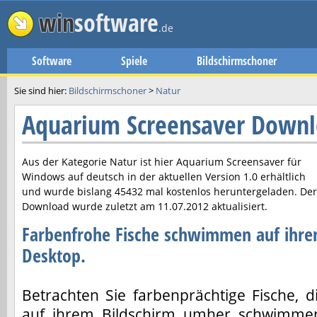
win
software
.de
Software
Spiele
Bildschirmschoner
Sie sind hier:
Bildschirmschoner
>
Natur
Aquarium Screensaver Down
Aus der Kategorie Natur ist hier
Aquarium Screensaver
für
Windows auf deutsch in der aktuellen Version
1.0
erhältlich
und wurde bislang 45432 mal kostenlos heruntergeladen. Der
Download wurde zuletzt am
11.07.2012
aktualisiert.
Farbenfrohe Fische schwimmen auf ihr
Desktop.
Betrachten Sie farbenprächtige Fische, d
auf ihrem Bildschirm umher schwimme