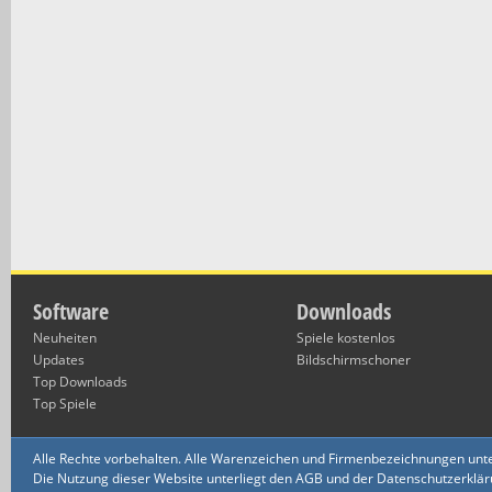
Software
Downloads
Neuheiten
Spiele kostenlos
Updates
Bildschirmschoner
Top Downloads
Top Spiele
Alle Rechte vorbehalten. Alle Warenzeichen und Firmenbezeichnungen unte
Die Nutzung dieser Website unterliegt den AGB und der Datenschutzerklärun