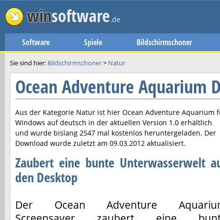
win
software
.de
Software
Spiele
Bildschirmschoner
Sie sind hier:
Bildschirmschoner
>
Natur
Ocean Adventure Aquarium 
Aus der Kategorie Natur ist hier
Ocean Adventure Aquarium
f
Windows auf deutsch in der aktuellen Version
1.0
erhältlich
und wurde bislang 2547 mal kostenlos heruntergeladen. Der
Download wurde zuletzt am
09.03.2012
aktualisiert.
Zaubert eine bunte Unterwasserwelt a
den Desktop
Der Ocean Adventure Aquariu
Screensaver zaubert eine bunt