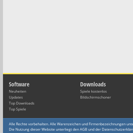
Software
Downloads
Neuheiten
Spiele kostenlos
Updates
Bildschirmschoner
Top Downloads
Top Spiele
Alle Rechte vorbehalten. Alle Warenzeichen und Firmenbezeichnungen unte
Die Nutzung dieser Website unterliegt den AGB und der Datenschutzerklärun