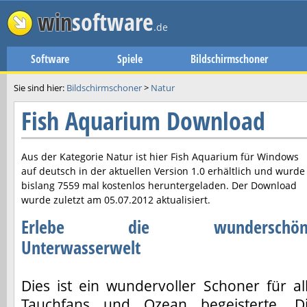
win
software
.de
Software
Spiele
Bildschirmschoner
Sie sind hier:
Bildschirmschoner
>
Natur
Fish Aquarium Download
Aus der Kategorie Natur ist hier
Fish Aquarium
für Windows
auf deutsch in der aktuellen Version
1.0
erhältlich und wurde
bislang 7559 mal kostenlos heruntergeladen. Der Download
wurde zuletzt am
05.07.2012
aktualisiert.
Erlebe die wunderschön
Unterwasserwelt
Dies ist ein wundervoller Schoner für al
Tauchfans und Ozean begeisterte. D