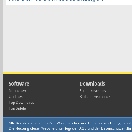
Software
Downloads
Neuheiten
Spiele kostenlos
Updates
Bildschirmschoner
Top Downloads
Top Spiele
Alle Rechte vorbehalten. Alle Warenzeichen und Firmenbezeichnungen unte
Die Nutzung dieser Website unterliegt den AGB und der Datenschutzerklärun