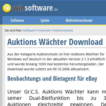
win
software
.de
Software
Spiele
Bildschirmschoner
Sie sind hier:
Software
>
Internet
>
Auktionstools
Auktions Wächter Download
Aus der Kategorie Auktionstools ist hier
Auktions Wächter
für
Windows auf deutsch in der aktuellen Version
2.1.3
erhältlich
und wurde bislang 1659 mal kostenlos heruntergeladen. Der
Download wurde zuletzt am
09.10.2006
aktualisiert.
Beobachtungs und Bietagent für eBay
Unser Gr.C.S. Auktions Wächter kann m
seiner Dual-Bietfunktion bis zu 
Auktionen gleichzeitig gewinnen. D