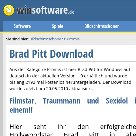
win
software
.de
Software
Spiele
Bildschirmschoner
Sie sind hier:
Bildschirmschoner
>
Promis
Brad Pitt Download
Aus der Kategorie Promis ist hier
Brad Pitt
für Windows auf
deutsch in der aktuellen Version
1.0
erhältlich und wurde
bislang 2192 mal kostenlos heruntergeladen. Der Download
wurde zuletzt am
20.05.2010
aktualisiert.
Filmstar, Traummann und Sexidol 
einem!!
Hier seht Ihr den erfolgreich
Hollywoodstar Brad Pitt in all