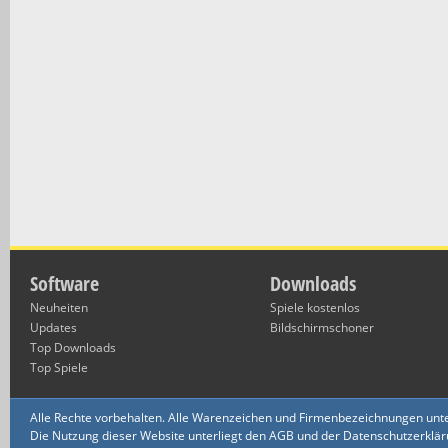
Software
Downloads
Neuheiten
Spiele kostenlos
Updates
Bildschirmschoner
Top Downloads
Top Spiele
Alle Rechte vorbehalten. Alle Warenzeichen und Firmenbezeichnungen unte
Die Nutzung dieser Website unterliegt den AGB und der Datenschutzerklärun