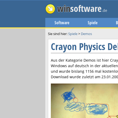
win
software
.de
Software
Spiele
B
Sie sind hier:
Spiele
>
Demos
Crayon Physics D
Aus der Kategorie Demos ist hier
Cray
Windows auf deutsch in der aktuelle
und wurde bislang 1156 mal kostenlo
Download wurde zuletzt am
23.01.20