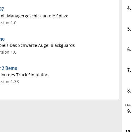
4.
07
mit Managergeschick an die Spitze
sion 1.0
5.
emo
spiels Das Schwarze Auge: Blackguards
6.
sion 1.0
r 2 Demo
7.
ion des Truck Simulators
sion 1.38
8.
Die
9.
10.