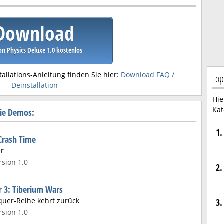
Download
on Physics Deluxe 1.0 kostenlos
tallations-Anleitung finden Sie hier:
Download FAQ /
Top
Deinstallation
Hie
Kat
rie Demos:
1.
 Crash Time
er
sion 1.0
2.
3: Tiberium Wars
uer-Reihe kehrt zurück
3.
sion 1.0