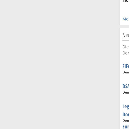
Meh
Ne
Die
De
FI
De
DS
De
Le
Do
De
Eu