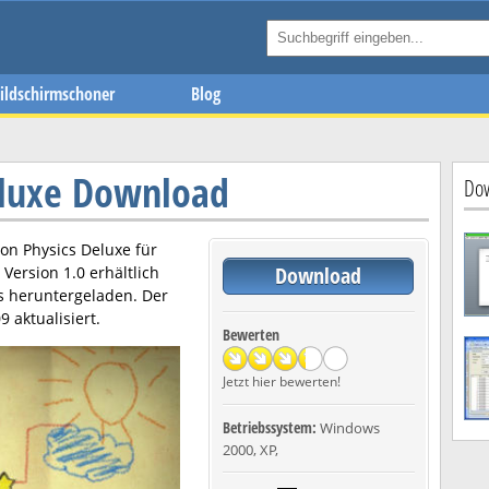
ildschirmschoner
Blog
eluxe Download
Dow
on Physics Deluxe
für
Download
n Version
1.0
erhältlich
s heruntergeladen. Der
09
aktualisiert.
Bewerten
Jetzt hier bewerten!
Betriebssystem:
Windows
2000, XP,