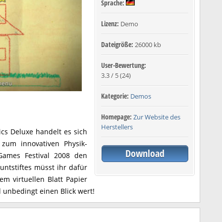
Sprache:
Lizenz:
Demo
Dateigröße:
26000 kb
User-Bewertung:
3.3
/
5
(
24
)
Kategorie:
Demos
Homepage:
Zur Website des
Herstellers
cs Deluxe handelt es sich
 zum innovativen Physik-
Download
Games Festival 2008 den
untstiftes müsst ihr dafür
m virtuellen Blatt Papier
d unbedingt einen Blick wert!