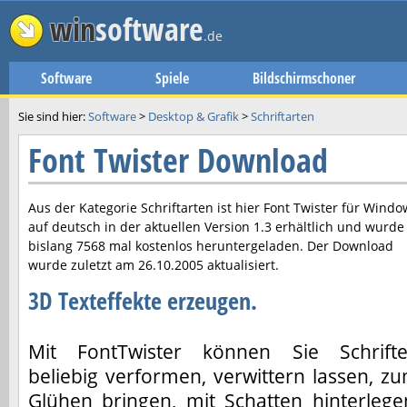
win
software
.de
Software
Spiele
Bildschirmschoner
Sie sind hier:
Software
>
Desktop & Grafik
>
Schriftarten
Font Twister Download
Aus der Kategorie Schriftarten ist hier
Font Twister
für Windo
auf deutsch in der aktuellen Version
1.3
erhältlich und wurde
bislang 7568 mal kostenlos heruntergeladen. Der Download
wurde zuletzt am
26.10.2005
aktualisiert.
3D Texteffekte erzeugen.
Mit FontTwister können Sie Schrift
beliebig verformen, verwittern lassen, z
Glühen bringen, mit Schatten hinterlege