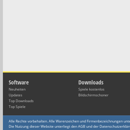
Software
Downloads
Neuheiten
Spiele kostenlos
Updates
Bildschirmschoner
Top Downloads
Top Spiele
Alle Rechte vorbehalten. Alle Warenzeichen und Firmenbezeichnungen unte
Die Nutzung dieser Website unterliegt den AGB und der Datenschutzerklärun