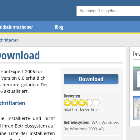
ildschirmschoner
Blog
chriftarten
 Download
Dow
r
FontExpert 2006
für
Download
n Version
8.0
erhältlich
s heruntergeladen. Der
06
aktualisiert.
Bewerten
chriftarten
Jetzt hier bewerten!
 installierte und nicht
Betriebssystem:
W3.x Windows
nd Ihren Betriebssystem auf
9x, Windows 2000, XP,
ne Liste der installierten