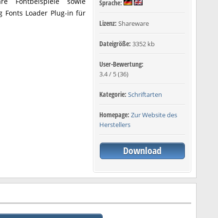
re Fontbeispiele sowie
Sprache:
g Fonts Loader Plug-in für
Lizenz:
Shareware
Dateigröße:
3352 kb
User-Bewertung:
3.4
/
5
(
36
)
Kategorie:
Schriftarten
Homepage:
Zur Website des
Herstellers
Download