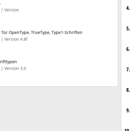
.
4.
 | Version
5.
 für OpenType, TrueType, Type1-Schriften
| Version 4.8f
6.
rifttypen
| Version 3.0
7.
8.
9.
10.