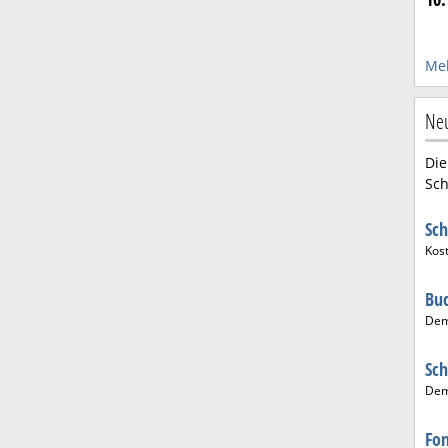
Meh
Neu
Die
Sch
Sch
Kos
Bu
De
Sch
De
Fo