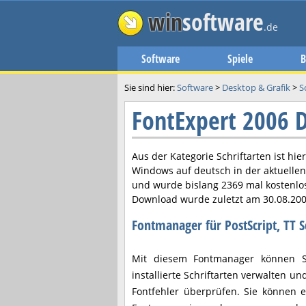
win
software
.de
Software
Spiele
B
Sie sind hier:
Software
>
Desktop & Grafik
>
S
FontExpert 2006
Aus der Kategorie Schriftarten ist hie
Windows auf deutsch in der aktuelle
und wurde bislang 2369 mal kostenlo
Download wurde zuletzt am
30.08.20
Fontmanager für PostScript, TT S
Mit diesem Fontmanager können Sie
installierte Schriftarten verwalten u
Fontfehler überprüfen. Sie können ei