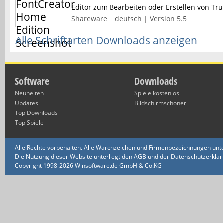
Editor zum Bearbeiten oder Erstellen von Tr
Shareware | deutsch | Version 5.5
Alle Schriftarten Downloads anzeigen
Software
Downloads
Neuheiten
Spiele kostenlos
Updates
Bildschirmschoner
Top Downloads
Top Spiele
Alle Rechte vorbehalten. Alle Warenzeichen und Firmenbezeichnungen unte
Die Nutzung dieser Website unterliegt den AGB und der Datenschutzerklärun
Copyright 1998-2026 Winsoftware.de GmbH & Co.KG