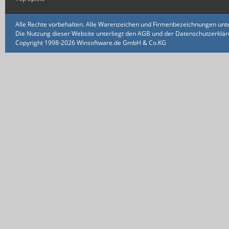
Alle Rechte vorbehalten. Alle Warenzeichen und Firmenbezeichnungen unte
Die Nutzung dieser Website unterliegt den AGB und der Datenschutzerklärun
Copyright 1998-2026 Winsoftware.de GmbH & Co.KG