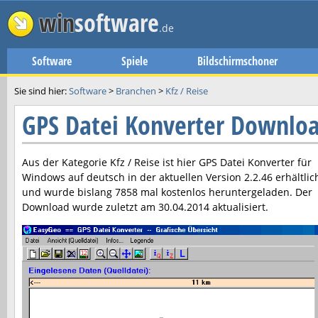
win
software
.de
Software
Spiele
Bildschirmschoner
Sie sind hier:
Software
>
Branchen
>
Kfz / Reise
GPS Datei Konverter Downlo
Aus der Kategorie Kfz / Reise ist hier
GPS Datei Konverter
für
Windows auf deutsch in der aktuellen Version
2.2.46
erhältlic
und wurde bislang 7858 mal kostenlos heruntergeladen. Der
Download wurde zuletzt am
30.04.2014
aktualisiert.