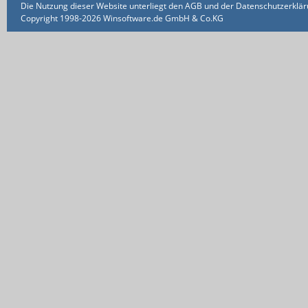
Die Nutzung dieser Website unterliegt den AGB und der Datenschutzerklärun
Copyright 1998-2026 Winsoftware.de GmbH & Co.KG