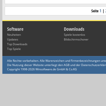
Seite
1
|
Software
Downloads
Neuheiten
Spiele kostenlos
Updates
Bildschirmschoner
Top Downloads
Top Spiele
Alle Rechte vorbehalten. Alle Warenzeichen und Firmenbezeichnungen unte
Die Nutzung dieser Website unterliegt den AGB und der Datenschutzerklärun
Copyright 1998-2026 Winsoftware.de GmbH & Co.KG