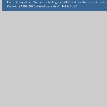
Die Nutzung dieser Website unterliegt den AGB und der Datenschutzerklärun
Copyright 1998-2026 Winsoftware.de GmbH & Co.KG