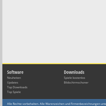
Software
Downloads
Neuheiten
Spiele kostenlos
Updates
Bildschirmschoner
Top Downloads
Top Spiele
Alle Rechte vorbehalten. Alle Warenzeichen und Firmenbezeichnungen unte