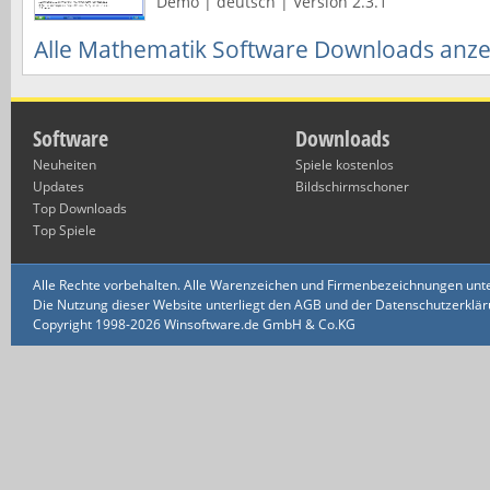
Demo | deutsch | Version 2.3.1
Alle Mathematik Software Downloads anz
Software
Downloads
Neuheiten
Spiele kostenlos
Updates
Bildschirmschoner
Top Downloads
Top Spiele
Alle Rechte vorbehalten. Alle Warenzeichen und Firmenbezeichnungen unte
Die Nutzung dieser Website unterliegt den AGB und der Datenschutzerklärun
Copyright 1998-2026 Winsoftware.de GmbH & Co.KG