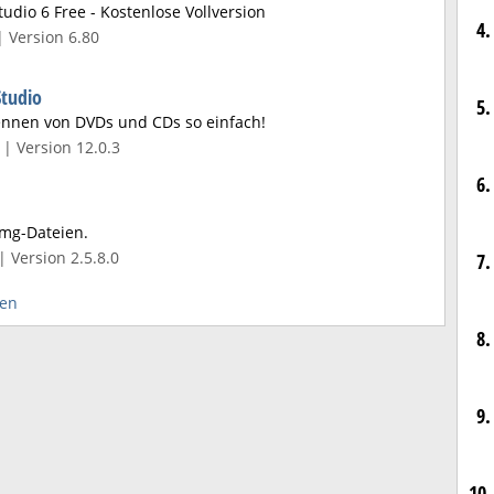
dio 6 Free - Kostenlose Vollversion
4.
| Version 6.80
tudio
5.
ennen von DVDs und CDs so einfach!
| Version 12.0.3
6.
Img-Dateien.
| Version 2.5.8.0
7.
gen
8.
9.
10.