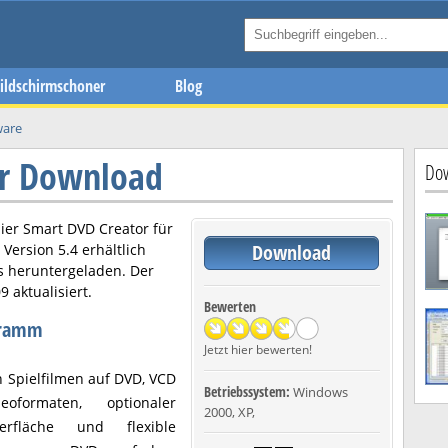
ildschirmschoner
Blog
ware
or Download
Dow
hier
Smart DVD Creator
für
Download
n Version
5.4
erhältlich
s heruntergeladen. Der
09
aktualisiert.
Bewerten
gramm
Jetzt hier bewerten!
 Spielfilmen auf DVD, VCD
Betriebssystem:
Windows
ormaten, optionaler
2000, XP,
erfläche und flexible