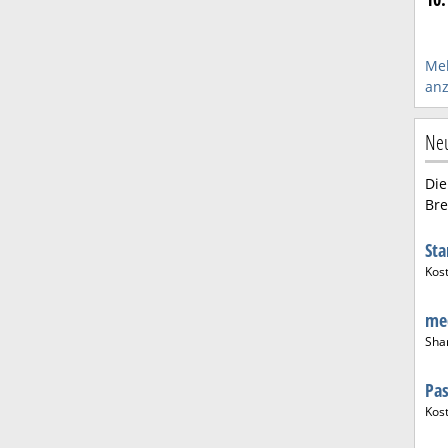
Me
anz
Neu
Die
Bre
St
Kos
med
Sha
Pa
Kos