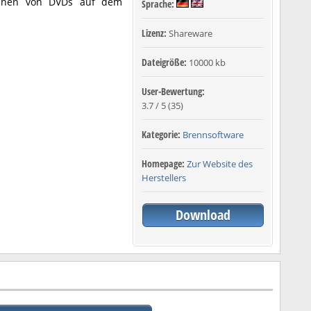
nnen von DVDs auf dem
Sprache:
Lizenz:
Shareware
Dateigröße:
10000 kb
User-Bewertung:
3.7
/
5
(
35
)
Kategorie:
Brennsoftware
Homepage:
Zur Website des
Herstellers
Download