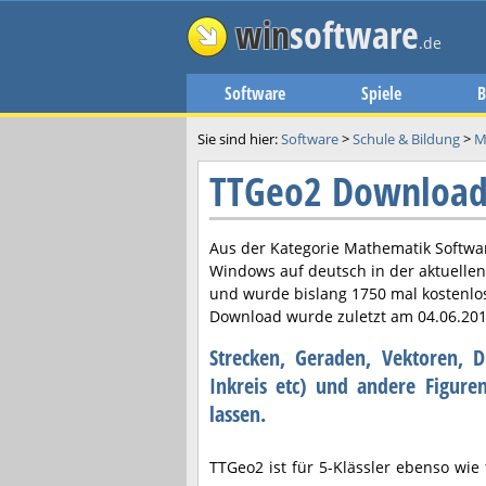
win
software
.de
Software
Spiele
B
Sie sind hier:
Software
>
Schule & Bildung
>
M
TTGeo2 Downloa
Aus der Kategorie Mathematik Softwar
Windows auf deutsch in der aktuelle
und wurde bislang 1750 mal kostenlo
Download wurde zuletzt am
04.06.20
Strecken, Geraden, Vektoren, D
Inkreis etc) und andere Figure
lassen.
TTGeo2 ist für 5-Klässler ebenso wie 