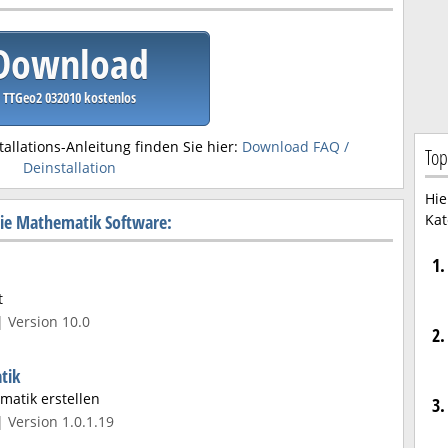
Download
TTGeo2 032010 kostenlos
tallations-Anleitung finden Sie hier:
Download FAQ /
Top
Deinstallation
Hie
ie Mathematik Software:
Kat
1.
t
| Version 10.0
2.
tik
atik erstellen
3.
 Version 1.0.1.19