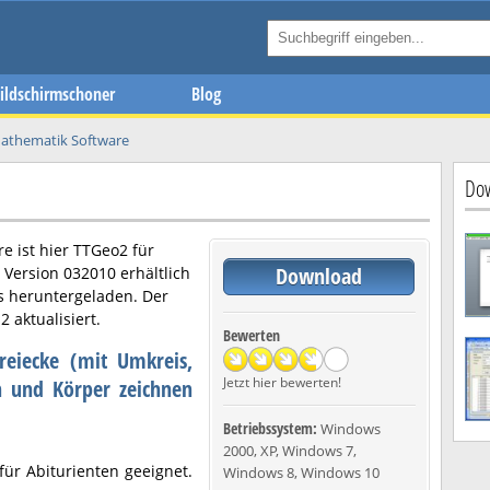
ildschirmschoner
Blog
athematik Software
d
Dow
e ist hier
TTGeo2
für
Download
n Version
032010
erhältlich
s heruntergeladen. Der
12
aktualisiert.
Bewerten
reiecke (mit Umkreis,
Jetzt hier bewerten!
n und Körper zeichnen
Betriebssystem:
Windows
2000, XP, Windows 7,
für Abiturienten geeignet.
Windows 8, Windows 10