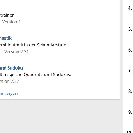
4.
trainer
| Version 1.1
5.
hastik
ombinatorik in der Sekundarstufe I.
6.
| Version 2.31
und Sudoku
7.
t magische Quadrate und Sudokus.
sion 2.3.1
8.
 anzeigen
9.
10.