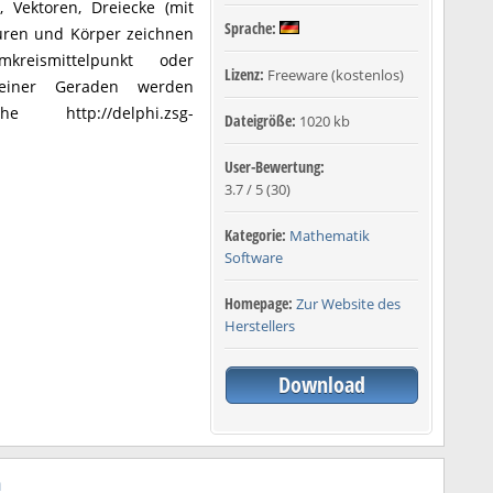
 Vektoren, Dreiecke (mit
Sprache:
guren und Körper zeichnen
reismittelpunkt oder
Lizenz:
Freeware (kostenlos)
 einer Geraden werden
 http://delphi.zsg-
Dateigröße:
1020 kb
User-Bewertung:
3.7
/
5
(
30
)
Kategorie:
Mathematik
Software
Homepage:
Zur Website des
Herstellers
Download
n