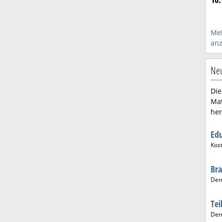
Me
anz
Neu
Die
Mat
her
Ed
Kos
Bra
De
Tei
De