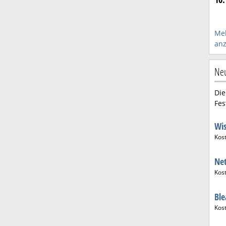
Meh
anz
Neu
Die
Fes
Wis
Kos
Ne
Kos
Bl
Kos