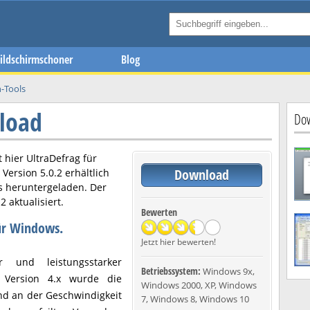
ildschirmschoner
Blog
n-Tools
load
Dow
t hier
UltraDefrag
für
Download
n Version
5.0.2
erhältlich
s heruntergeladen. Der
12
aktualisiert.
Bewerten
für Windows.
Jetzt hier bewerten!
er und leistungsstarker
Betriebssystem:
Windows 9x,
 Version 4.x wurde die
Windows 2000, XP, Windows
nd an der Geschwindigkeit
7, Windows 8, Windows 10