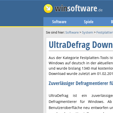
win
software
.de
Software
Spiele
B
Sie sind hier:
Software
>
System
>
Festplatte
UltraDefrag Down
Aus der Kategorie Festplatten-Tools is
Windows auf deutsch in der aktuelle
und wurde bislang 1340 mal kostenlo
Download wurde zuletzt am
01.02.20
Zuverlässiger Defragmentierer 
UltraDefrag ist ein zuverlässig
Defragmentierer für Windows. Ab
Benutzeroberfläche neu entworfen u