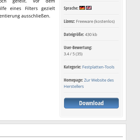
och gefeilt. Vor dem
Sprache:
e eines Filters gezielt
entierung ausschließen.
Lizenz:
Freeware (kostenlos)
Dateigröße:
430 kb
User-Bewertung:
3.4
/
5
(
35
)
Kategorie:
Festplatten-Tools
Homepage:
Zur Website des
Herstellers
Download