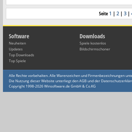
Seite
1
|
2
|
3
|
Software
Downloads
Neuheiten
Spiele kostenlos
Updates
Bildschirmschoner
Top Downloads
Top Spiele
Alle Rechte vorbehalten. Alle Warenzeichen und Firmenbezeichnungen unte
Die Nutzung dieser Website unterliegt den AGB und der Datenschutzerklärun
Copyright 1998-2026 Winsoftware.de GmbH & Co.KG