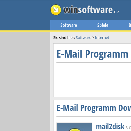
win
software
.de
Software
Spiele
B
Sie sind hier:
Software
>
Internet
E-Mail Programm -
E-Mail Programm Do
mail2disk
3.