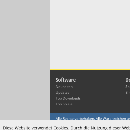
Software
D
Neuheiten
Sp
Updates
Bi
Top Downloads
Top Spiele
Alle Rechte vorbehalten. Alle Warenzeichen 
Die Nutzung dieser Website unterliegt den AG
Diese Website verwendet Cookies. Durch die Nutzung dieser Webs
Copyright 1998-2026 Winsoftware.de GmbH 