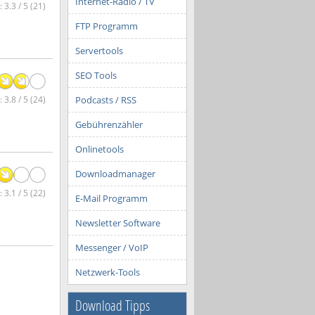
Internet-Radio / TV
 3.3 / 5 (21)
FTP Programm
Servertools
SEO Tools
 3.8 / 5 (24)
Podcasts / RSS
Gebührenzähler
Onlinetools
Downloadmanager
 3.1 / 5 (22)
E-Mail Programm
Newsletter Software
Messenger / VoIP
Netzwerk-Tools
Download Tipps