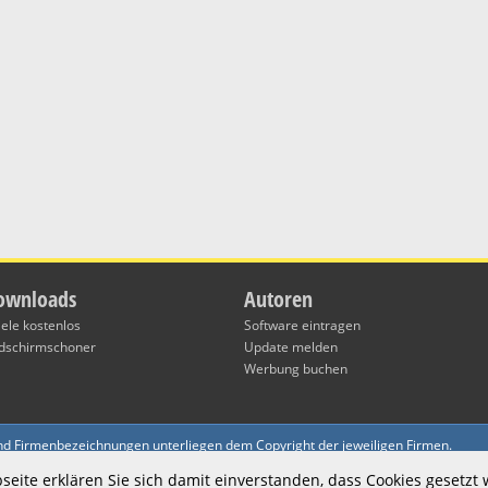
ownloads
Autoren
iele kostenlos
Software eintragen
ldschirmschoner
Update melden
Werbung buchen
und Firmenbezeichnungen unterliegen dem Copyright der jeweiligen Firmen.
B und der Datenschutzerklärung. Winsoftware.de übernimmt keine Haftung für den 
eite erklären Sie sich damit einverstanden, dass Cookies gesetzt
& Co.KG