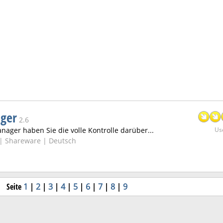
ger
2.6
ager haben Sie die volle Kontrolle darüber...
Use
 |
Shareware | Deutsch
Seite
1
|
2
|
3
|
4
|
5
|
6
|
7
|
8
|
9