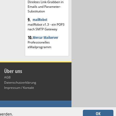
Direktes Link-Grabben in
Emails und Parameter-
Substitution
9.
mailRobot
mailRobot v1.3 - ein POP3
nach SMTP Gateway
10.
Mercur Mailserver
Professionelles
eMailprogramm
Über uns
AGB
Datenschutzerklärung
Impressum / Kontakt
Inhalt verlinkter externer Internetseiten.
OK
 werden.