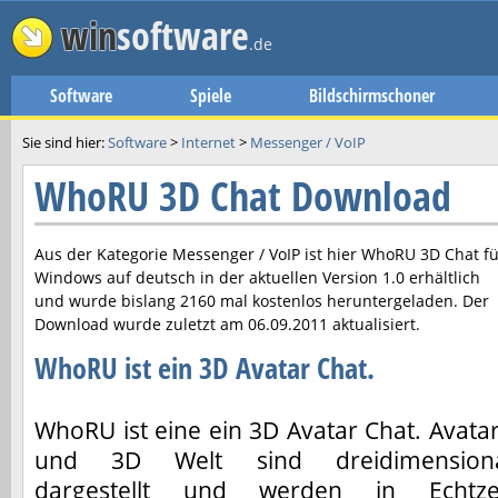
win
software
.de
Software
Spiele
Bildschirmschoner
Sie sind hier:
Software
>
Internet
>
Messenger / VoIP
WhoRU 3D Chat Download
Aus der Kategorie Messenger / VoIP ist hier
WhoRU 3D Chat
fü
Windows auf deutsch in der aktuellen Version
1.0
erhältlich
und wurde bislang 2160 mal kostenlos heruntergeladen. Der
Download wurde zuletzt am
06.09.2011
aktualisiert.
WhoRU ist ein 3D Avatar Chat.
WhoRU ist eine ein 3D Avatar Chat. Avata
und 3D Welt sind dreidimension
dargestellt und werden in Echtze