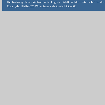
Die Nutzung dieser Website unterliegt den AGB und der Datenschutzerklärun
Copyright 1998-2026 Winsoftware.de GmbH & Co.KG