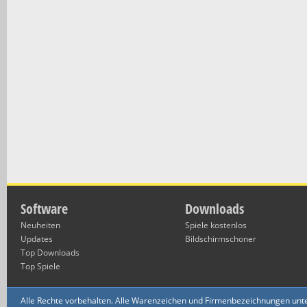
Software
Downloads
Neuheiten
Spiele kostenlos
Updates
Bildschirmschoner
Top Downloads
Top Spiele
Alle Rechte vorbehalten. Alle Warenzeichen und Firmenbezeichnungen unte